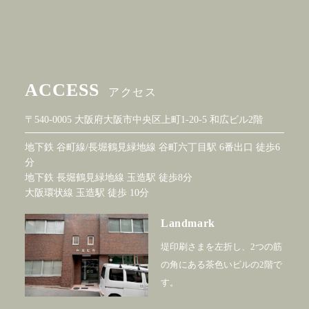
ACCESS
アクセス
〒540-0005 大阪府大阪市中央区上町1-20-5 和広ビル2階
地下鉄 谷町線/長堀鶴見緑地線 谷町六丁目駅 6番出口 徒歩6
分
地下鉄 長堀鶴見緑地線 玉造駅 徒歩8分
大阪環状線 玉造駅 徒歩 10分
Landmark
堤印刷さまを左折し、2つの筋
の角にある茶色いビルの2階で
す。