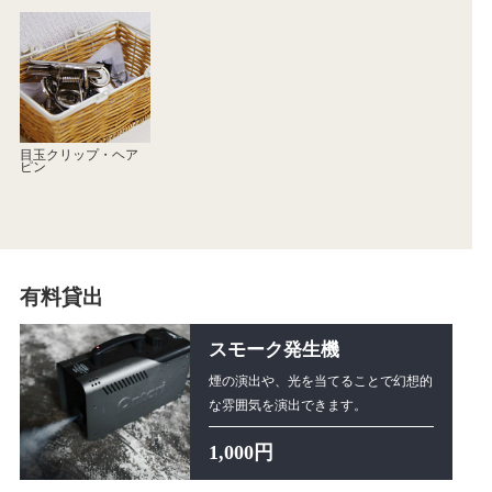
目玉クリップ・ヘア
ピン
有料貸出
スモーク発生機
煙の演出や、光を当てることで幻想的
な雰囲気を演出できます。
1,000円