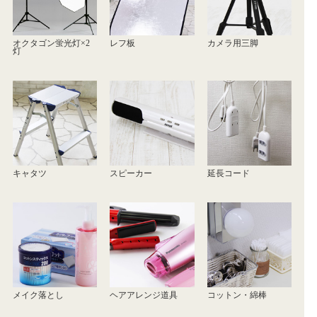
オクタゴン蛍光灯×2
レフ板
カメラ用三脚
灯
キャタツ
スピーカー
延長コード
メイク落とし
ヘアアレンジ道具
コットン・綿棒