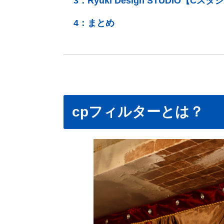
3：
Ryuki Design STUDIO【Cスタ
4：
まとめ
cpフィルターとは？