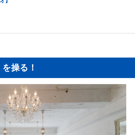
ジオ】
」を操る！