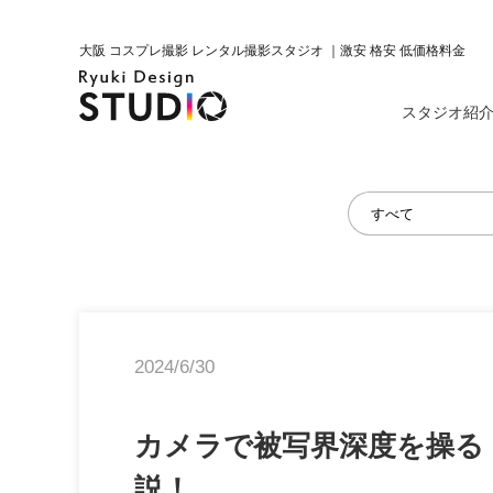
大阪 コスプレ撮影 レンタル撮影スタジオ ｜激安 格安 低価格料金
スタジオ紹
2024/6/30
カメラで被写界深度を操る
説！