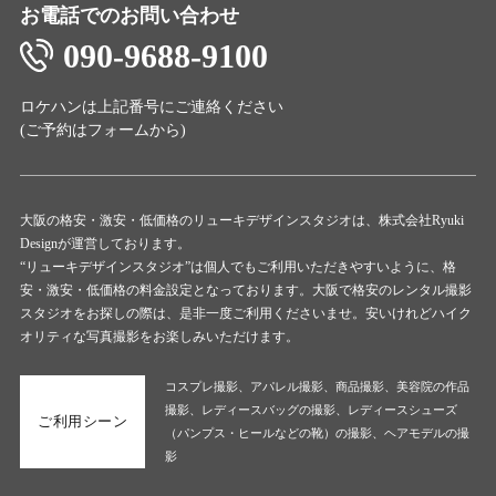
お電話でのお問い合わせ
090-9688-9100
ロケハンは上記番号にご連絡ください
(ご予約は
フォーム
から)
大阪の格安・激安・低価格のリューキデザインスタジオは、株式会社Ryuki
Designが運営しております。
“リューキデザインスタジオ”は個人でもご利用いただきやすいように、格
安・激安・低価格の料金設定となっております。大阪で格安のレンタル撮影
スタジオをお探しの際は、是非一度ご利用くださいませ。安いけれどハイク
オリティな写真撮影をお楽しみいただけます。
コスプレ撮影、アパレル撮影、商品撮影、美容院の作品
撮影、レディースバッグの撮影、レディースシューズ
ご利用シーン
（パンプス・ヒールなどの靴）の撮影、ヘアモデルの撮
影