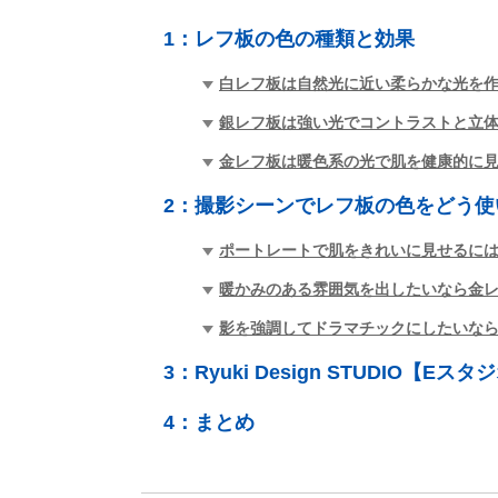
1：
レフ板の色の種類と効果
白レフ板は自然光に近い柔らかな光を
銀レフ板は強い光でコントラストと立
金レフ板は暖色系の光で肌を健康的に
2：
撮影シーンでレフ板の色をどう使
ポートレートで肌をきれいに見せるに
暖かみのある雰囲気を出したいなら金
影を強調してドラマチックにしたいな
3：
Ryuki Design STUDIO【Eスタ
4：
まとめ