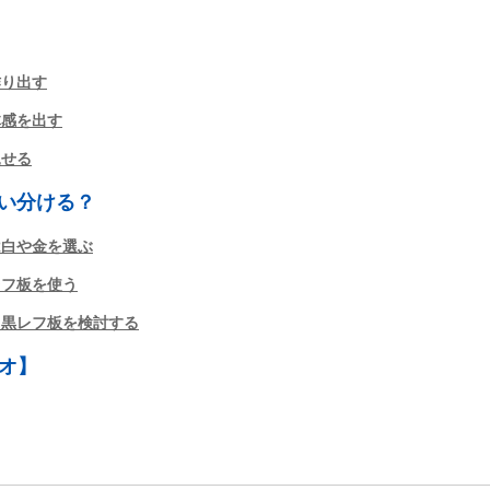
作り出す
体感を出す
見せる
い分ける？
は白や金を選ぶ
レフ板を使う
ら黒レフ板を検討する
ジオ】