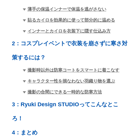
薄手の保温インナーで体温を逃がさない
貼るカイロを効果的に使って部分的に温める
インナーとカイロを衣装下に隠す仕込み方
2：
コスプレイベントで衣装を崩さずに寒さ対
策するには？
撮影時以外は防寒コートをスマートに着こなす
キャラクター性を損なわない羽織り物を選ぶ
撮影の合間にできる一時的な防寒方法
3：
Ryuki Design STUDIOってこんなとこ
ろ！
4：
まとめ