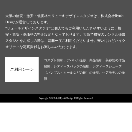
大阪の格安・激安・低価格のリューキデザインスタジオは、株式会社Ryuki
Designが運営しております。
“リューキデザインスタジオ”は個人でもご利用いただきやすいように、格
安・激安・低価格の料金設定となっております。大阪で格安のレンタル撮影
スタジオをお探しの際は、是非一度ご利用くださいませ。安いけれどハイク
オリティな写真撮影をお楽しみいただけます。
コスプレ撮影、アパレル撮影、商品撮影、美容院の作品
撮影、レディースバッグの撮影、レディースシューズ
ご利用シーン
（パンプス・ヒールなどの靴）の撮影、ヘアモデルの撮
影
Copyright ©株式会社Ryuki Design All Rights Reserved.