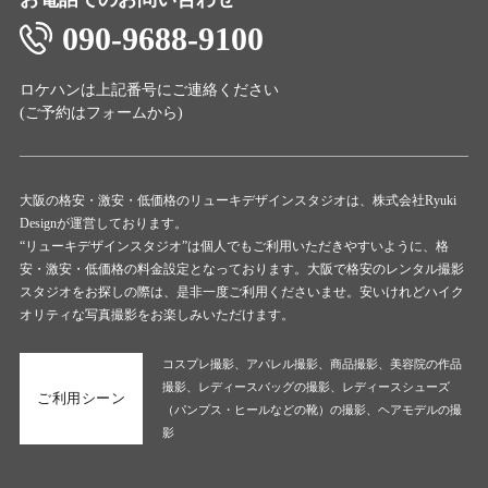
090-9688-9100
ロケハンは上記番号にご連絡ください
(ご予約は
フォーム
から)
大阪の格安・激安・低価格のリューキデザインスタジオは、株式会社Ryuki
Designが運営しております。
“リューキデザインスタジオ”は個人でもご利用いただきやすいように、格
安・激安・低価格の料金設定となっております。大阪で格安のレンタル撮影
スタジオをお探しの際は、是非一度ご利用くださいませ。安いけれどハイク
オリティな写真撮影をお楽しみいただけます。
コスプレ撮影、アパレル撮影、商品撮影、美容院の作品
撮影、レディースバッグの撮影、レディースシューズ
ご利用シーン
（パンプス・ヒールなどの靴）の撮影、ヘアモデルの撮
影