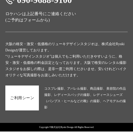
ロケハンは上記番号にご連絡ください
(ご予約は
フォーム
から)
大阪の格安・激安・低価格のリューキデザインスタジオは、株式会社Ryuki
Designが運営しております。
“リューキデザインスタジオ”は個人でもご利用いただきやすいように、格
安・激安・低価格の料金設定となっております。大阪で格安のレンタル撮影
スタジオをお探しの際は、是非一度ご利用くださいませ。安いけれどハイク
オリティな写真撮影をお楽しみいただけます。
コスプレ撮影、アパレル撮影、商品撮影、美容院の作品
撮影、レディースバッグの撮影、レディースシューズ
ご利用シーン
（パンプス・ヒールなどの靴）の撮影、ヘアモデルの撮
影
Copyright ©株式会社Ryuki Design All Rights Reserved.