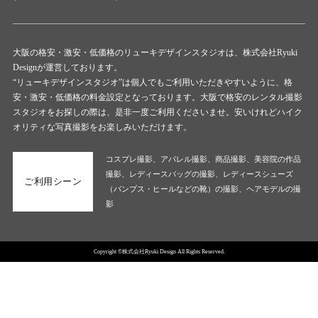
大阪の格安・激安・低価格のリューキデザインスタジオは、株式会社Ryuki
Designが運営しております。
“リューキデザインスタジオ”は個人でもご利用いただきやすいように、格
安・激安・低価格の料金設定となっております。大阪で格安のレンタル撮影
スタジオをお探しの際は、是非一度ご利用くださいませ。安いけれどハイク
オリティな写真撮影をお楽しみいただけます。
コスプレ撮影、アパレル撮影、商品撮影、美容院の作品
撮影、レディースバッグの撮影、レディースシューズ
ご利用シーン
（パンプス・ヒールなどの靴）の撮影、ヘアモデルの撮
影
Copyright ©株式会社Ryuki Design All Rights Reserved.