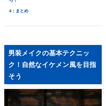
ろ！
4：
まとめ
男装メイクの基本テクニッ
ク！自然なイケメン風を目指
そう