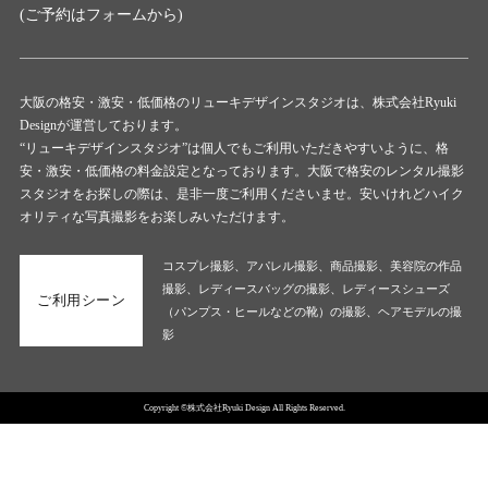
(ご予約は
フォーム
から)
大阪の格安・激安・低価格のリューキデザインスタジオは、株式会社Ryuki
Designが運営しております。
“リューキデザインスタジオ”は個人でもご利用いただきやすいように、格
安・激安・低価格の料金設定となっております。大阪で格安のレンタル撮影
スタジオをお探しの際は、是非一度ご利用くださいませ。安いけれどハイク
オリティな写真撮影をお楽しみいただけます。
コスプレ撮影、アパレル撮影、商品撮影、美容院の作品
撮影、レディースバッグの撮影、レディースシューズ
ご利用シーン
（パンプス・ヒールなどの靴）の撮影、ヘアモデルの撮
影
Copyright ©株式会社Ryuki Design All Rights Reserved.