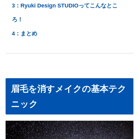
3：
Ryuki Design STUDIOってこんなとこ
ろ！
4：
まとめ
眉毛を消すメイクの基本テク
ニック