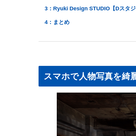
3：
Ryuki Design STUDIO【Dスタ
4：
まとめ
スマホで人物写真を綺