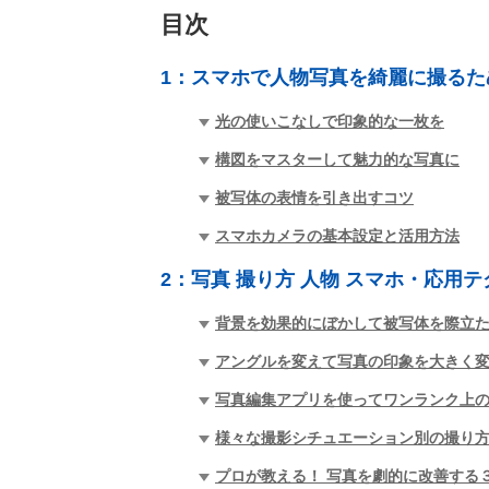
目次
1：
スマホで人物写真を綺麗に撮るた
光の使いこなしで印象的な一枚を
構図をマスターして魅力的な写真に
被写体の表情を引き出すコツ
スマホカメラの基本設定と活用方法
2：
写真 撮り方 人物 スマホ・応用
背景を効果的にぼかして被写体を際立
アングルを変えて写真の印象を大きく
写真編集アプリを使ってワンランク上
様々な撮影シチュエーション別の撮り
プロが教える！ 写真を劇的に改善する