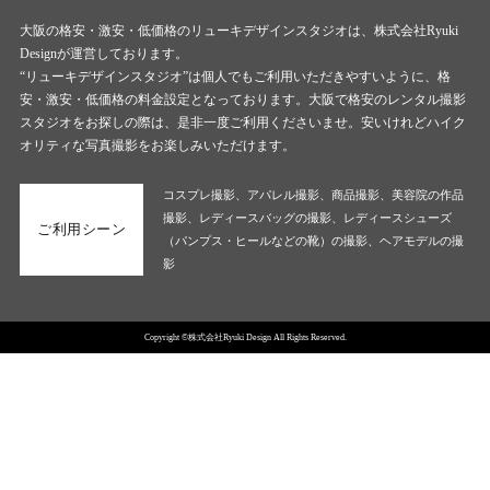
大阪の格安・激安・低価格のリューキデザインスタジオは、株式会社Ryuki
Designが運営しております。
“リューキデザインスタジオ”は個人でもご利用いただきやすいように、格
安・激安・低価格の料金設定となっております。大阪で格安のレンタル撮影
スタジオをお探しの際は、是非一度ご利用くださいませ。安いけれどハイク
オリティな写真撮影をお楽しみいただけます。
コスプレ撮影、アパレル撮影、商品撮影、美容院の作品
撮影、レディースバッグの撮影、レディースシューズ
ご利用シーン
（パンプス・ヒールなどの靴）の撮影、ヘアモデルの撮
影
Copyright ©株式会社Ryuki Design All Rights Reserved.