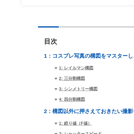
目次
1：
コスプレ写真の構図をマスターし
1: レイルマン構図
2: 三分割構図
3: シンメトリー構図
4: 四分割構図
2：
構図以外に押さえておきたい撮影
1: 絞り値（F値）
2: シャッタースピード