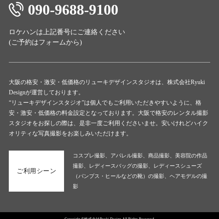
090-9688-9100
ロケハンは上記番号にご連絡ください
(ご予約は
フォーム
から)
大阪の格安・激安・低価格のリューキデザインスタジオは、株式会社Ryuki
Designが運営しております。
“リューキデザインスタジオ”は個人でもご利用いただきやすいように、格
安・激安・低価格の料金設定となっております。大阪で格安のレンタル撮影
スタジオをお探しの際は、是非一度ご利用くださいませ。安いけれどハイク
オリティな写真撮影をお楽しみいただけます。
コスプレ撮影、アパレル撮影、商品撮影、美容院の作品
撮影、レディースバッグの撮影、レディースシューズ
ご利用シーン
（パンプス・ヒールなどの靴）の撮影、ヘアモデルの撮
影